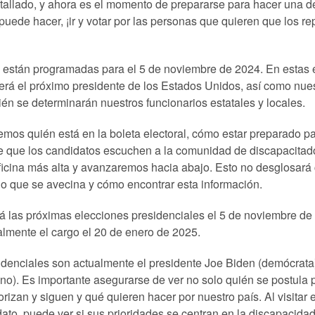
estallado, y ahora es el momento de prepararse para hacer una 
puede hacer, ¡ir y votar por las personas que quieren que los r
 están programadas para el 5 de noviembre de 2024. En estas e
erá el próximo presidente de los Estados Unidos, así como nue
ién se determinarán nuestros funcionarios estatales y locales.
remos quién está en la boleta electoral, cómo estar preparado p
que los candidatos escuchen a la comunidad de discapacitad
ina más alta y avanzaremos hacia abajo. Esto no desglosará ca
o que se avecina y cómo encontrar esta información.
á las próximas elecciones presidenciales el 5 de noviembre de
almente el cargo el 20 de enero de 2025.
denciales son actualmente el presidente Joe Biden (demócrata)
o). Es importante asegurarse de ver no solo quién se postula p
orizan y siguen y qué quieren hacer por nuestro país. Al visitar e
o, puede ver si sus prioridades se centran en la discapacidad