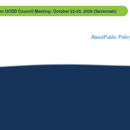
xt GCDD Council Meeting: October 22-23, 2026 (Savannah)
About
Public Polic