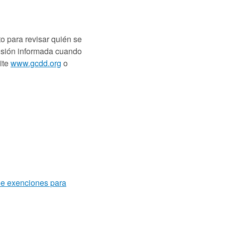
o para revisar quién se
cisión informada cuando
ite
www.gcdd.org
o
 de exenciones para