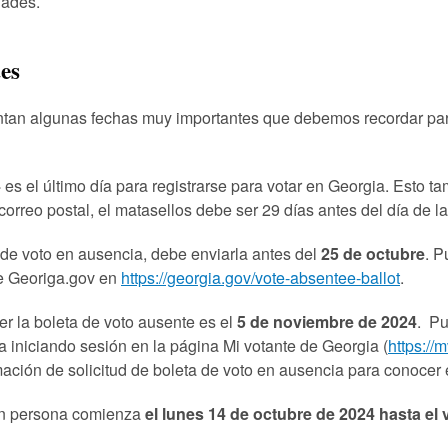
dades.
es
ntan algunas fechas muy importantes que debemos recordar pa
4
es el último día para registrarse para votar en Georgia. Esto t
 correo postal, el matasellos debe ser 29 días antes del día de l
a de voto en ausencia, debe enviarla antes del
25 de octubre
. P
de Georiga.gov en
https://georgia.gov/vote-absentee-ballot
.
er la boleta de voto ausente es el
5 de noviembre de 2024
. Pu
da iniciando sesión en la página Mi votante de Georgia (
https://
ación de solicitud de boleta de voto en ausencia para conocer 
en persona comienza
el lunes 14 de octubre de 2024 hasta el