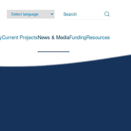
y
Current Projects
News & Media
Funding
Resources