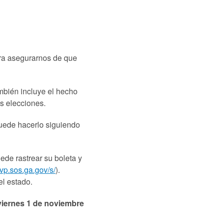
ra asegurarnos de que
ambién incluye el hecho
as elecciones.
uede hacerlo siguiendo
ede rastrear su boleta y
mvp.sos.ga.gov/s/
).
el estado.
 viernes 1 de noviembre