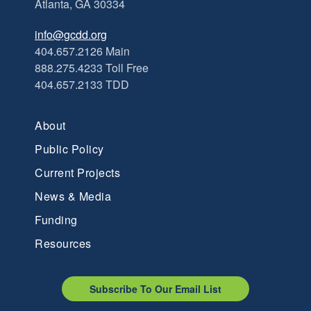
Atlanta, GA 30334
info@gcdd.org
404.657.2126 Main
888.275.4233 Toll Free
404.657.2133 TDD
About
Public Policy
Current Projects
News & Media
Funding
Resources
Subscribe To Our Email List